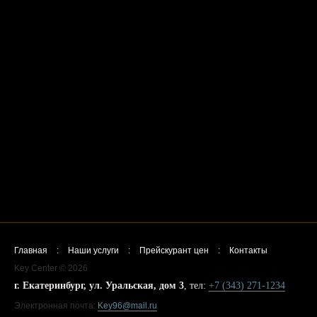
Главная
:
Наши услуги
:
Прейскурант цен
:
Контакты
Key Center © 2026
г. Екатеринбург, ул. Уральская, дом 3
, тел:
+7 (343) 271-1234
Электронная почта:
Key96@mail.ru